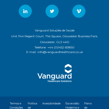
Vanguard Soluções de Saúde
Unit 1144 Regent Court, The Square, Gloucester Business Park,
Gloucester, GL3 4AD
Telefone:
+44 (0)1452 651850
E-mail:
info@vanguardhealthcare.co.uk
Termos e
Política
Acessibilidade
Escravidão
Plano
Condições
de
Moderna e
de