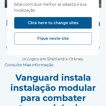
bital.com) que melhor se adapta à sua
Teatro de fluxo
localização
laminar instalado em
Click here to change sites
Shetland
Fique neste site
O principal fornecedor de infraestrutura médica
do Reino Unido instala solução cirúrgica móvel no
Hospital Gilbert Bain para combater o atraso
cirúrgico em Shetland e Orkney.
Consulte Mais informação
Vanguard instala
instalação modular
para combater