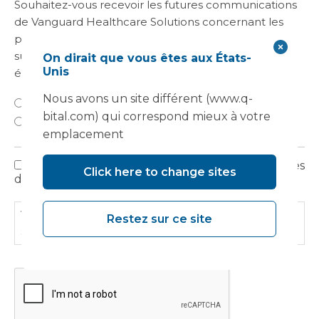
Souhaitez-vous recevoir les futures communications
de Vanguard Healthcare Solutions concernant les
produits et services, les newsletters, les mises à jour
sur les développements, les séminaires et les
On dirait que vous êtes aux États-
Unis
événements ?
Nous avons un site différent (www.q-
Oui
bital.com) qui correspond mieux à votre
Non
emplacement
J'ai lu, compris et j'accepte les conditions décrites
politique
Click here to change sites
dans la politique de confidentialité.
de
confidentialité
Veuillez lire notre
politique de confidentialité
pour
Restez sur ce site
savoir comment nous utilisons vos informations.
CAPTCHA