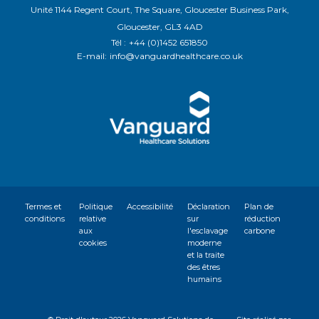
Unité 1144 Regent Court, The Square, Gloucester Business Park,
Gloucester, GL3 4AD
Tél :
+44 (0)1452 651850
E-mail:
info@vanguardhealthcare.co.uk
Termes et
Politique
Accessibilité
Déclaration
Plan de
conditions
relative
sur
réduction
aux
l'esclavage
carbone
cookies
moderne
et la traite
des êtres
humains