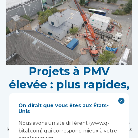
Projets à PMV
élevée : plus rapides,
plus sûrs, plus
On dirait que vous êtes aux États-
écologiques
Unis
Face à des listes d'attente toujours aussi longues,
Nous avons un site différent (www.q-
les établissements de santé doivent accroître leurs
bital.com) qui correspond mieux à votre
capacités de toute urgence. Simon Squirrell,