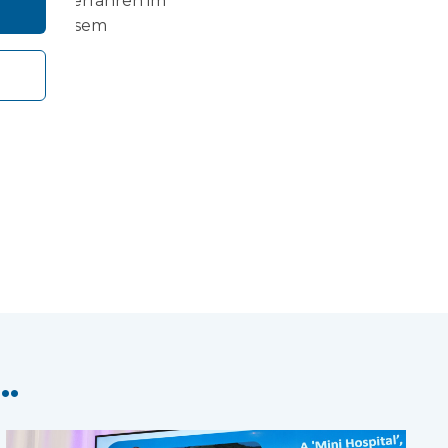
ür zwei Verfahren im
eit bei diesem
.