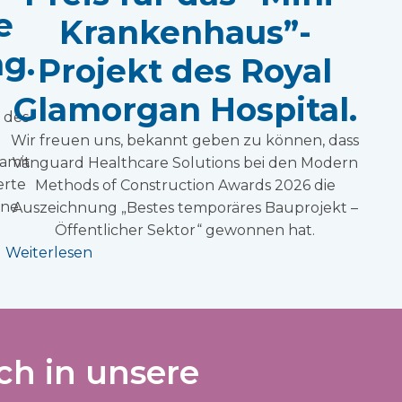
e
Krankenhaus”-
g.
Projekt des Royal
Glamorgan Hospital.
 des
Wir freuen uns, bekannt geben zu können, dass
amit
Vanguard Healthcare Solutions bei den Modern
erte
Methods of Construction Awards 2026 die
ine
Auszeichnung „Bestes temporäres Bauprojekt –
Öffentlicher Sektor“ gewonnen hat.
Weiterlesen
ch in unsere