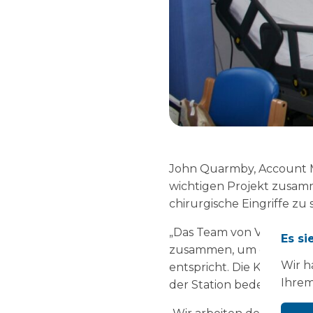
John Quarmby, Account Ma
wichtigen Projekt zusamm
chirurgische Eingriffe zu 
„Das Team von Vanguard a
Es si
zusammen, um diese maßg
Wir h
entspricht. Die Kombinat
Ihrem
der Station bedeutet für