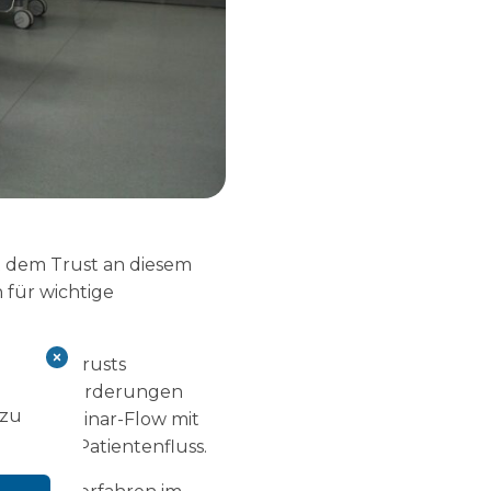
t dem Trust an diesem
 für wichtige
ams des Trusts
ischen Anforderungen
 zu
d und Laminar-Flow mit
ximalen Patientenfluss.