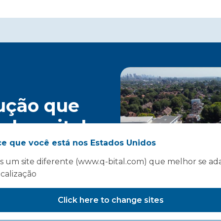
ução que
u hospital
i…
ce que você está nos Estados Unidos
 um site diferente (www.q-bital.com) que melhor se ad
ocalização
Click here to change sites