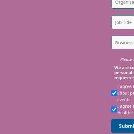
Please i
We are co
personal 
requeste
I agree
about p
events.
I agree 
Healthca
Submi