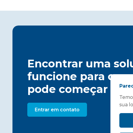
Encontrar uma sol
funcione para o se
pode começar aqu
Pare
Temos
sua l
Entrar em contato