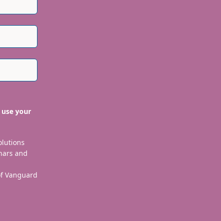
 use your
olutions
nars and
 of Vanguard