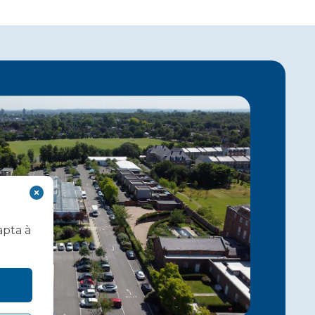
apta à