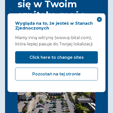
się w Twoim
szpitalu, może
rozpocząć się
Wygląda na to, że jesteś w Stanach
Zjednoczonych
tutaj…
Mamy inną witrynę (www.q-bital.com),
która lepiej pasuje do Twojej lokalizacji
Skontaktuj się z nami
Click here to change sites
Pozostań na tej stronie