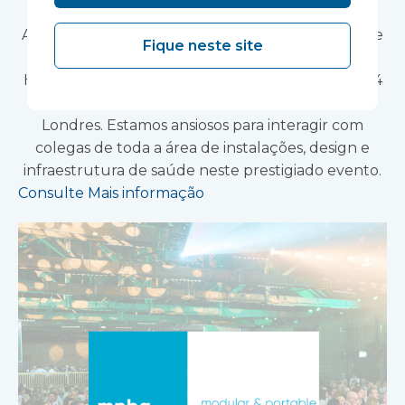
Melhor 2026
A Vanguard Healthcare Solutions tem o prazer de
Fique neste site
anunciar sua presença no Building Better
Healthcare Awards 2026, que acontecerá no dia 4
de novembro de 2026 no The Brewery, em
Londres. Estamos ansiosos para interagir com
colegas de toda a área de instalações, design e
infraestrutura de saúde neste prestigiado evento.
Consulte Mais informação