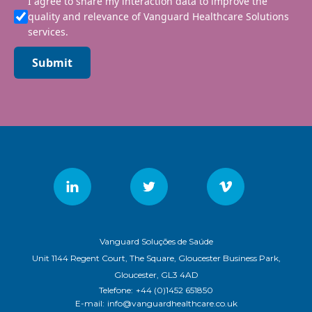
I agree to share my interaction data to improve the
quality and relevance of Vanguard Healthcare Solutions
services.
Submit
Vanguard Soluções de Saúde
Unit 1144 Regent Court, The Square, Gloucester Business Park,
Gloucester, GL3 4AD
Telefone:
+44 (0)1452 651850
E-mail:
info@vanguardhealthcare.co.uk