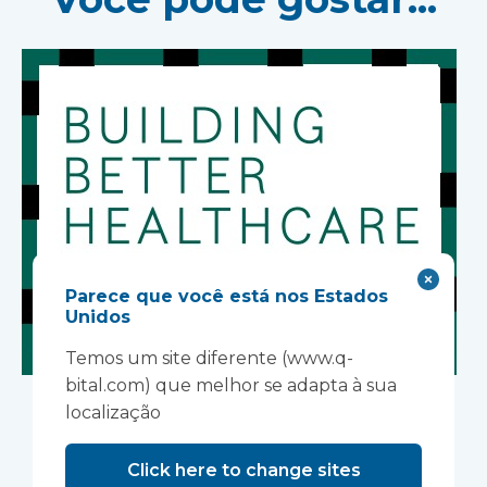
Parece que você está nos Estados
Unidos
Temos um site diferente (www.q-
Prêmios para um
bital.com) que melhor se adapta à sua
localização
Sistema de Saúde
Click here to change sites