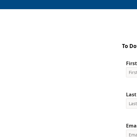
To Do
Firs
Las
Emai