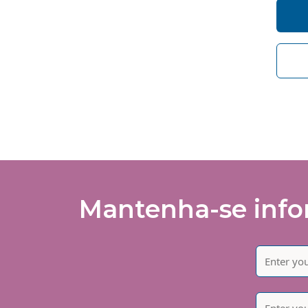
So
de
I 
of
Mantenha-se infor