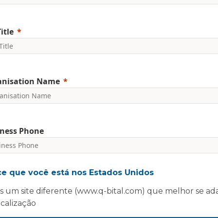
itle
anisation Name
ness Phone
nclude country code, e.g. +44
ce que você está nos Estados Unidos
committed to protecting and respecting your privacy. We will on
 um site diferente (www.q-bital.com) que melhor se ad
rsonal information to administer your account and provide the s
ed.
ocalização
agree to receive marketing communications from Vanguard Health