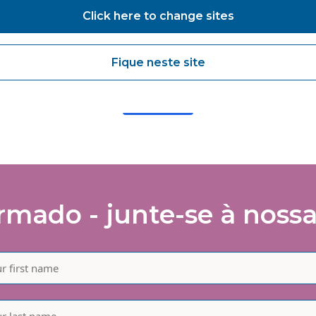
lutions about products and services, newsletters, updates on
Click here to change sites
velopments, seminars and events.
agree to share my interaction data to improve the quality and rele
Fique neste site
 Vanguard Healthcare Solutions services.
Submit
mado - junte-se à nossa 