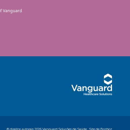
 of Vanguard
© direitos autorais
2026 Vanguard Soluções de Saúde
Site de Bozboz