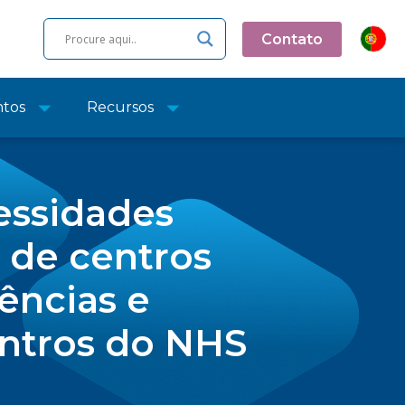
Contato
ntos
Recursos
essidades
 de centros
iências e
entros do NHS