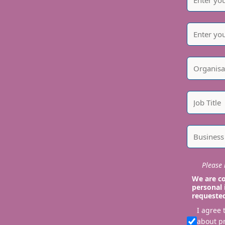
Please i
We are co
personal 
requeste
I agree
about p