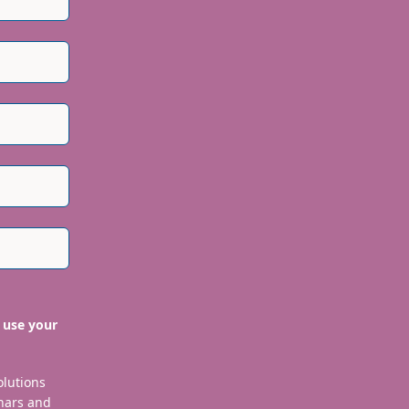
 use your
olutions
nars and