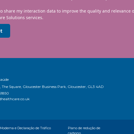
to share my interaction data to improve the quality and relevance
re Solutions services.
t
Saúde
, The Square, Gloucester Business Park, Gloucester, GL3 4AD
51850
healthcare.co.uk
 Moderna e Declaração de Tráfico
Plano de redução de
carbono