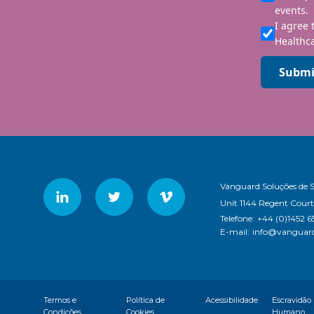
events.
I agree 
Healthca
Submi
Vanguard Soluções de 
Unit 1144 Regent Court
Telefone:
+44 (0)1452 6
E-mail:
info@vanguard
Termos e
Política de
Acessibilidade
Escravidão
Condições
Cookies
Humano