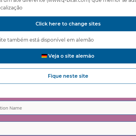
 um site diferente (www.q-bital.com) que melhor se ad
ocalização
mado - junte-se à nossa 
Click here to change sites
site também está disponível em alemão
Veja o site alemão
Fique neste site