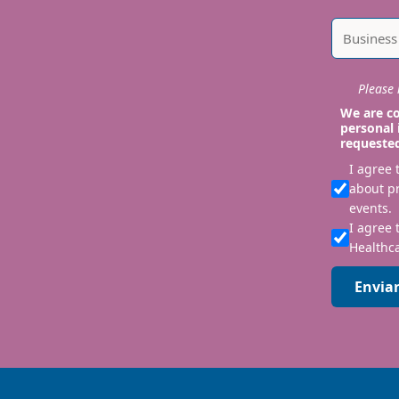
Please i
We are co
personal 
requeste
I agree
about p
events.
I agree 
Healthca
Envia