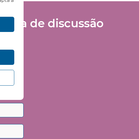
apta à
lista de discussão