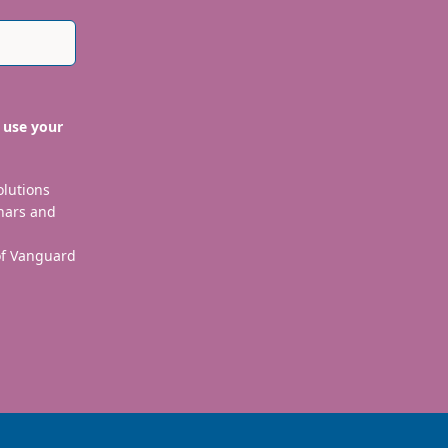
 use your
olutions
nars and
 of Vanguard