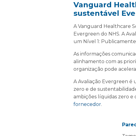
Vanguard Health
sustentável Ev
A Vanguard Healthcare So
Evergreen do NHS. A Aval
um Nível 1: Publicamente
As informações comunica
alinhamento com as priori
organização pode acelera
A Avaliação Evergreen é um
zero e de sustentabilidad
ambições líquidas zero e 
fornecedor
.
Pare