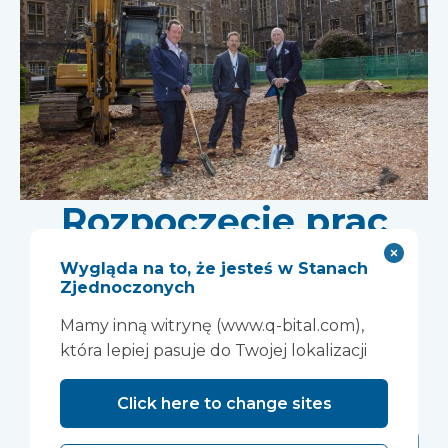
Rozpoczęcie prac
nad nowym
Wygląda na to, że jesteś w Stanach
Zjednoczonych
ośrodkiem
Mamy inną witrynę (www.q-bital.com),
badawczym w
która lepiej pasuje do Twojej lokalizacji
Wonford House
Click here to change sites
należącym do Devon