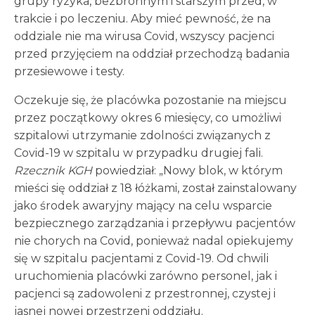
grupy ryzyka, bezbronnym i starszym przed, w
trakcie i po leczeniu. Aby mieć pewność, że na
oddziale nie ma wirusa Covid, wszyscy pacjenci
przed przyjęciem na oddział przechodzą badania
przesiewowe i testy.
Oczekuje się, że placówka pozostanie na miejscu
przez początkowy okres 6 miesięcy, co umożliwi
szpitalowi utrzymanie zdolności związanych z
Covid-19 w szpitalu w przypadku drugiej fali.
Rzecznik KGH
powiedział: „Nowy blok, w którym
mieści się oddział z 18 łóżkami, został zainstalowany
jako środek awaryjny mający na celu wsparcie
bezpiecznego zarządzania i przepływu pacjentów
nie chorych na Covid, ponieważ nadal opiekujemy
się w szpitalu pacjentami z Covid-19. Od chwili
uruchomienia placówki zarówno personel, jak i
pacjenci są zadowoleni z przestronnej, czystej i
jasnej nowej przestrzeni oddziału.