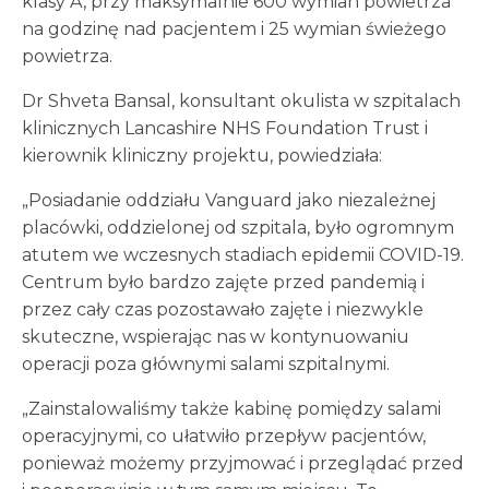
klasy A, przy maksymalnie 600 wymian powietrza
na godzinę nad pacjentem i 25 wymian świeżego
powietrza.
Dr Shveta Bansal, konsultant okulista w szpitalach
klinicznych Lancashire NHS Foundation Trust i
kierownik kliniczny projektu, powiedziała:
„Posiadanie oddziału Vanguard jako niezależnej
placówki, oddzielonej od szpitala, było ogromnym
atutem we wczesnych stadiach epidemii COVID-19.
Centrum było bardzo zajęte przed pandemią i
przez cały czas pozostawało zajęte i niezwykle
skuteczne, wspierając nas w kontynuowaniu
operacji poza głównymi salami szpitalnymi.
„Zainstalowaliśmy także kabinę pomiędzy salami
operacyjnymi, co ułatwiło przepływ pacjentów,
ponieważ możemy przyjmować i przeglądać przed