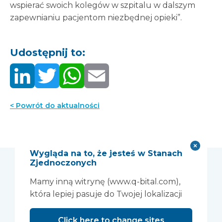
wspierać swoich kolegów w szpitalu w dalszym
zapewnianiu pacjentom niezbędnej opieki”.
Udostępnij to:
< Powrót do aktualności
Wygląda na to, że jesteś w Stanach
Zjednoczonych
Może Ci się
Mamy inną witrynę (www.q-bital.com),
która lepiej pasuje do Twojej lokalizacji
spodobać...
Click here to change sites