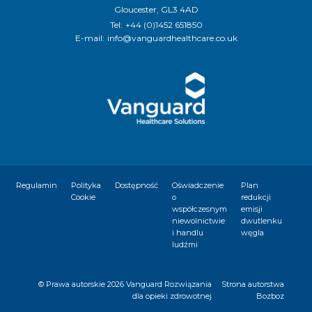
Gloucester, GL3 4AD
Tel:
+44 (0)1452 651850
E-mail:
info@vanguardhealthcare.co.uk
Regulamin
Polityka
Dostępność
Oświadczenie
Plan
Cookie
o
redukcji
współczesnym
emisji
niewolnictwie
dwutlenku
i handlu
węgla
ludźmi
© Prawa autorskie
2026 Vanguard Rozwiązania
Strona autorstwa
dla opieki zdrowotnej
Bozboz