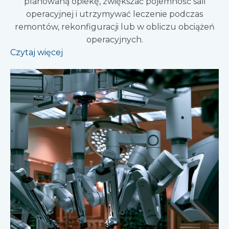
planowaną opiekę, zwiększać pojemność sali
operacyjnej i utrzymywać leczenie podczas
remontów, rekonfiguracji lub w obliczu obciążeń
operacyjnych.
Czytaj więcej