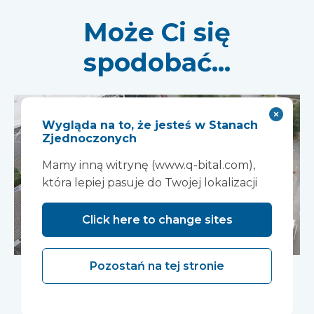
Może Ci się
spodobać...
Wygląda na to, że jesteś w Stanach
Zjednoczonych
Mamy inną witrynę (www.q-bital.com),
która lepiej pasuje do Twojej lokalizacji
Click here to change sites
Projekty o wysokim
Pozostań na tej stronie
PMV; szybsze,