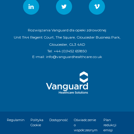
Rozwiązania Vanguard dla opieki zdrowotnej
Unit 1144 Regent Court, The Square, Gloucester Business Park,
Gloucester, GL3 4AD
Tel:
+44 (0)1452 651850
E-mail:
info@vanguardhealthcare.co.uk
Regulamin
Polityka
Dostępność
Oświadczenie
Plan
Cookie
o
redukcji
współczesnym
emisji