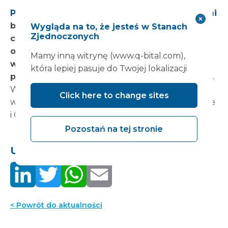
Pobierz nasz najnowszy dokument z analizami
badanie, w jaki sposób chronione możliwości
Wygląda na to, że jesteś w Stanach
Zjednoczonych
chirurgiczne, lepsza wydajność sali
operacyjnej i elastyczna infrastruktura mogą
Mamy inną witrynę (www.q-bital.com),
wspierać szybszą i bardziej niezawodną
która lepiej pasuje do Twojej lokalizacji
planową rekonwalescencję w całej NHS Wales
.
W artykule połączono aktualne dane dotyczące
Click here to change sites
walijskich list oczekujących, dowody Royal College
i GIRFT oraz wnioski z Royal Glamorgan.
Pozostań na tej stronie
Udostępnij to:
< Powrót do aktualności