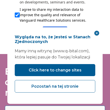
on developments, seminars and events.
I agree to share my interaction data to
improve the quality and relevance of
Vanguard Healthcare Solutions services.
Submit
Wygląda na to, że jesteś w Stanach
Zjednoczonych
Mamy inną witrynę (www.q-bital.com),
która lepiej pasuje do Twojej lokalizacji
Bądź na bieżąco -
Click here to change sites
dołącz do naszej listy
Pozostań na tej stronie
mailingowej