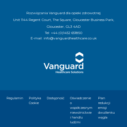
Rozwiązania Vanguard dla opieki zdrowotnej
Unit 1144 Regent Court, The Square, Gloucester Business Park,
Gloucester, GL3 4AD
Tel:
+44 (0)1452 651850
E-mail:
info@vanguardhealthcare.co.uk
Regulamin
Polityka
Dostępność
Oświadczenie
Plan
Cookie
o
redukcji
współczesnym
emisji
niewolnictwie
dwutlenku
i handlu
węgla
ludźmi