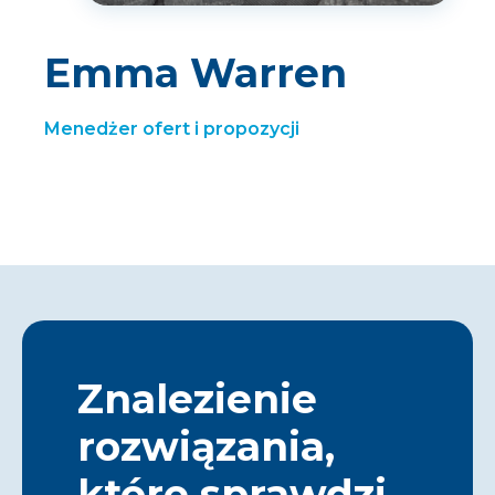
Emma Warren
Menedżer ofert i propozycji
Znalezienie
rozwiązania,
które sprawdzi