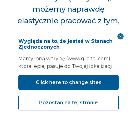
możemy naprawdę
elastycznie pracować z tym,
co wkładamy do zespołu.
Wygląda na to, że jesteś w Stanach
Dzięki temu możemy
Zjednoczonych
pracować dość sprawnie i
Mamy inną witrynę (www.q-bital.com),
reagować na to, gdzie
która lepiej pasuje do Twojej lokalizacji
znajduje się nasza lista
Click here to change sites
oczekujących”.
Pozostań na tej stronie
Claire McGillycuddy – zastępca dyrektora
operacyjnego ds. chirurgii i opieki planowej,
MKUH