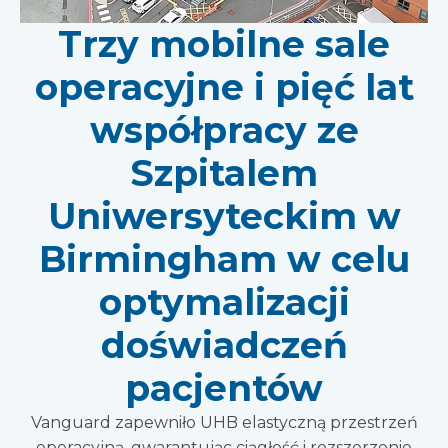
Trzy mobilne sale
operacyjne i pięć lat
współpracy ze
Szpitalem
Uniwersyteckim w
Birmingham w celu
optymalizacji
doświadczeń
pacjentów
Vanguard zapewniło UHB elastyczną przestrzeń
operacyjną, gwarantując ciągłość i rozszerzenie