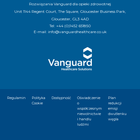
Rozwiązania Vanguard dla opieki zdrowotnej
Unit 1144 Regent Court, The Square, Gloucester Business Park,
Gloucester, GL3 4AD
Tel:
+44 (0)1452 651850
E-mail:
info@vanguardhealthcare.co.uk
Regulamin
Polityka
Dostępność
Oświadczenie
Plan
Cookie
o
redukcji
współczesnym
emisji
niewolnictwie
dwutlenku
i handlu
węgla
ludźmi