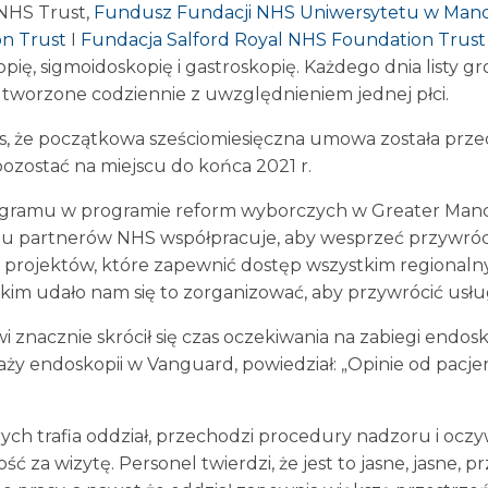
 NHS Trust,
Fundusz Fundacji NHS Uniwersytetu w Man
on Trust
I
Fundacja Salford Royal NHS Foundation Trus
ię, sigmoidoskopię i gastroskopię. Każdego dnia listy g
ą tworzone codziennie z uwzględnieniem jednej płci.
ces, że początkowa sześciomiesięczna umowa została prze
pozostać na miejscu do końca 2021 r.
rogramu w programie reform wyborczych w Greater Manc
ielu partnerów NHS współpracuje, aby wesprzeć przywróce
ch projektów, które zapewnić dostęp wszystkim regiona
kim udało nam się to zorganizować, aby przywrócić usłu
i znacznie skrócił się czas oczekiwania na zabiegi endo
aży endoskopii w Vanguard, powiedział: „Opinie od pacje
ych trafia oddział, przechodzi procedury nadzoru i ocz
 za wizytę. Personel twierdzi, że jest to jasne, jasne, p