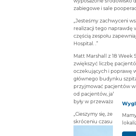
wyposażone środowisko do
zabiegowe i sale pooperac
„Jesteśmy zachwyceni ws
realizacji tego naprawdę
częścią zespołu zapewnia
Hospital. .”
Matt Marshall z 18 Week 
zwiększyć liczbę pacjentó
oczekujących i poprawę 
głównego budynku szpital
przyjmować pacjentów w m
od pacjentów, jakie otrzym
były w przeważającej mie
Wygl
„Cieszymy się, że możemy
Mamy 
skróceniu czasu oczekiwa
lokali