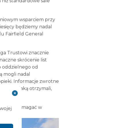
 niż standardowe sale
dniowym wsparciem przy
iesięcy będziemy nadal
u Fairfield General
aga Trustowi znacznie
naczne skrócenie list
o oddzielnego od
ą mogli nadal
pieki. Informacje zwrotne
 opieka, jaką otrzymali,
nguard i pomagać w
Twojej