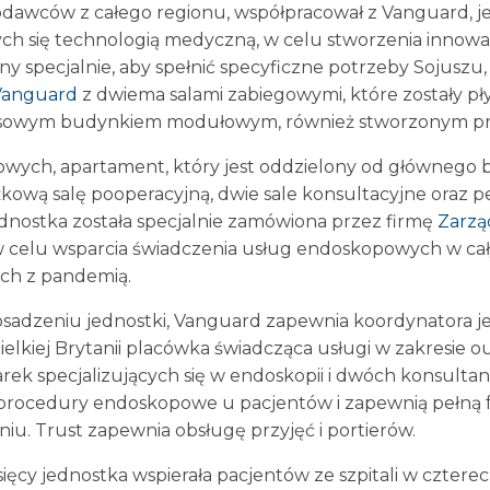
odawców z całego regionu, współpracował z Vanguard, j
cych się technologią medyczną, w celu stworzenia inno
y specjalnie, aby spełnić specyficzne potrzeby Sojuszu,
 Vanguard
z dwiema salami zabiegowymi, które zostały p
sowym budynkiem modułowym, również stworzonym pr
wych, apartament, który jest oddzielony od głównego b
kową salę pooperacyjną, dwie sale konsultacyjne oraz p
ednostka została specjalnie zamówiona przez firmę
Zarzą
 celu wsparcia świadczenia usług endoskopowych w ca
ch z pandemią.
sadzeniu jednostki, Vanguard zapewnia koordynatora j
ielkiej Brytanii placówka świadcząca usługi w zakresie o
arek specjalizujących się w endoskopii i dwóch konsultan
procedury endoskopowe u pacjentów i zapewnią pełną 
iu. Trust zapewnia obsługę przyjęć i portierów.
ięcy jednostka wspierała pacjentów ze szpitali w czter