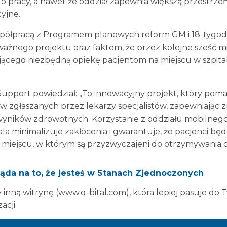
 pracy, a nawet że oddział zapewnia większą przestrzeń
yjne.
półpracą z Programem planowych reform GM i 18-tygo
 ważnego projektu oraz faktem, że przez kolejne sześć m
jącego niezbędną opiekę pacjentom na miejscu w szpital
Support powiedział: „To innowacyjny projekt, który pom
w zgłaszanych przez lekarzy specjalistów, zapewniając z
wyników zdrowotnych. Korzystanie z oddziału mobilneg
a minimalizuje zakłócenia i gwarantuje, że pacjenci będ
iejscu, w którym są przyzwyczajeni do otrzymywania o
aliśmy, są doskonałe, a pacjenci mówią nam, że leczenie i
rze „bardzo dobre”.
ąda na to, że jesteś w Stanach Zjednoczonych
 być częścią zespołu wraz z Northern Care Alliance i Va
inną witrynę (www.q-bital.com), która lepiej pasuje do 
nia na te ważne procedury”.
zacji