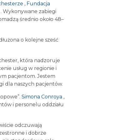
chesterze
,
Fundacja
t
. Wykonywane zabiegi
romadzą średnio około 48–
dłużona o kolejne sześć
hester, która nadzoruje
nie usług w regionie i
lnym pacjentom. Jestem
gi dla naszych pacjentów.
skopowe”.
Simona Conroya
,
ntów i personelu oddziału
ywiście odczuwają
rzestronne i dobrze