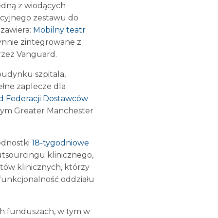
edną z wiodących
wacyjnego zestawu do
 zawiera:
Mobilny teatr
łynnie zintegrowane z
zez Vanguard.
udynku szpitala,
ełne zaplecze dla
d Federacji Dostawców
łym Greater Manchester
ednostki
18-tygodniowe
utsourcingu klinicznego,
tów klinicznych, którzy
funkcjonalność oddziału
ech funduszach, w tym w