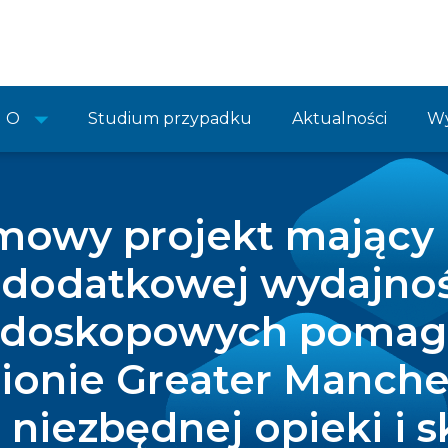
O
Studium przypadku
Aktualności
Wy
mowy projekt mający 
dodatkowej wydajnoś
ndoskopowych pomag
ionie Greater Manche
niezbędnej opieki i sk