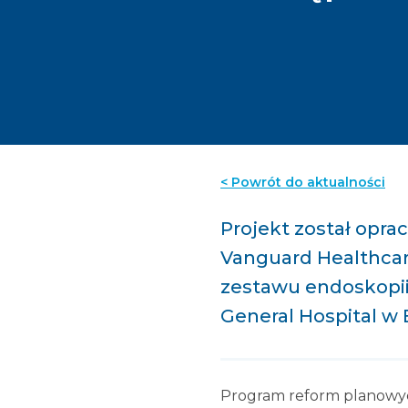
< Powrót do aktualności
Projekt został opr
Vanguard Healthcare
zestawu endoskopii
General Hospital w 
Program reform planowyc