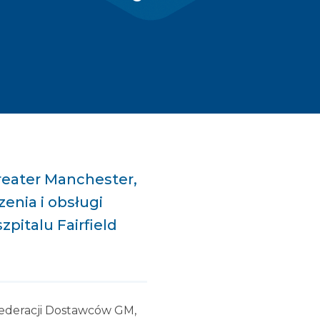
reater Manchester,
enia i obsługi
pitalu Fairfield
ederacji Dostawców GM,