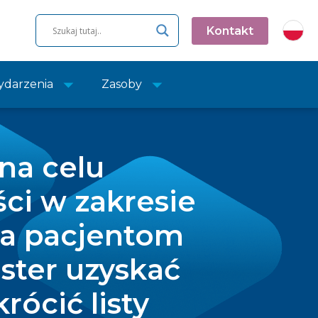
Kontakt
darzenia
Zasoby
na celu
ci w zakresie
a pacjentom
ster uzyskać
rócić listy