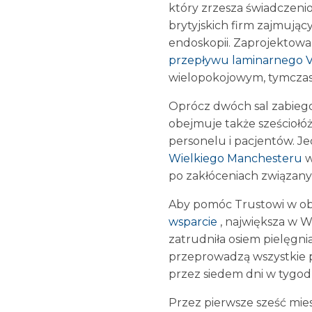
który zrzesza świadczeni
brytyjskich firm zajmują
endoskopii. Zaprojektowan
przepływu laminarnego
wielopokojowym, tymcza
Oprócz dwóch sal zabiego
obejmuje także sześciołóż
personelu i pacjentów. J
Wielkiego Manchesteru
w
po zakłóceniach związany
Aby pomóc Trustowi w ob
wsparcie
, największa w W
zatrudniła osiem pielęgni
przeprowadzą wszystkie 
przez siedem dni w tygodn
Przez pierwsze sześć mies