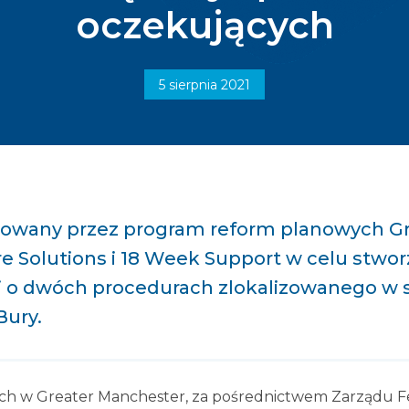
oczekujących
5 sierpnia 2021
acowany przez program reform planowych G
 Solutions i 18 Week Support w celu stworz
 o dwóch procedurach zlokalizowanego w sz
Bury.
h w Greater Manchester, za pośrednictwem Zarządu F