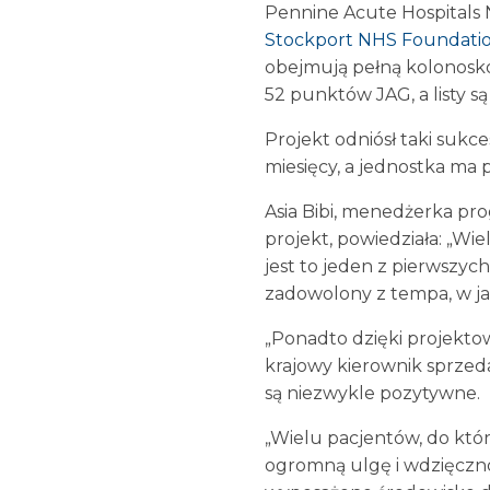
Pennine Acute Hospitals
Stockport NHS Foundati
obejmują pełną kolonoskop
52 punktów JAG, a listy s
Projekt odniósł taki suk
miesięcy, a jednostka ma 
Asia Bibi, menedżerka p
projekt, powiedziała: „W
jest to jeden z pierwszy
zadowolony z tempa, w ja
„Ponadto dzięki projektow
krajowy kierownik sprzed
są niezwykle pozytywne.
„Wielu pacjentów, do któr
ogromną ulgę i wdzięczność