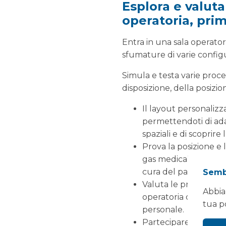
Esplora e valuta
operatoria, prim
Entra in una sala operato
sfumature di varie configu
Simula e testa varie proc
disposizione, della posizio
Il layout personalizz
permettendoti di adat
spaziali e di scoprire
Prova la posizione e l
gas medicali, macchine
cura del paziente.
Sembr
Valuta le prestazioni
Abbia
operatoria completame
tua p
personale.
Partecipare a progra