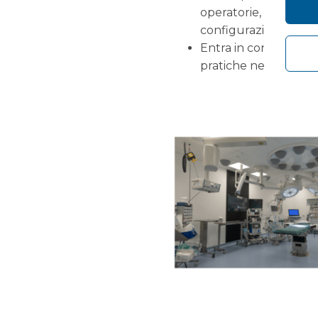
operatorie, dal funz
configurazioni spazial
Entra in contatto con
pratiche nella proget