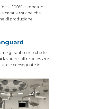
 focus 100% ci renda in
le caratteristiche che
iche di produzione
Vanguard
u come garantiscono che le
ui lavorare, oltre ad essere
datte e consegnate in