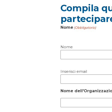
Compila qu
partecipar
Nome
(Obbligatorio)
Nome
E-
Inserisci email
mail
(Obbligatorio)
Nome dell'Organizzazi