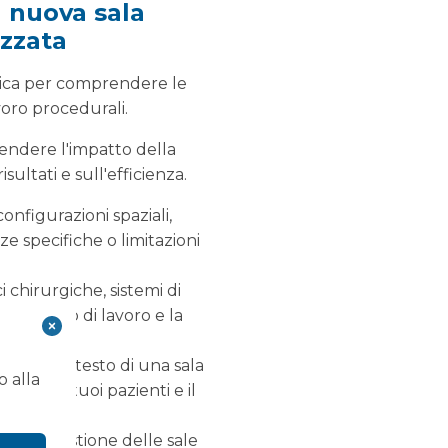
a nuova sala
izzata
ntica per comprendere le
voro procedurali.
endere l'impatto della
sultati e sull'efficienza.
onfigurazioni spaziali,
ze specifiche o limitazioni
i chirurgiche, sistemi di
del flusso di lavoro e la
AF nel contesto di una sala
o alla
e per i tuoi pazienti e il
della gestione delle sale