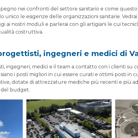
pegno nei confronti del settore sanitario e come questo
o unico le esigenze delle organizzazioni sanitarie. Vedrai 
i ai nostri moduli e parlerai con gli artigiani le cui tecn
alità costruttiva.
progettisti, ingegneri e medici di 
sti, ingegneri, medici e il team a contatto con i clienti s
ano i posti migliori in cui essere curati e ottimi posti in c
tive, dotate di attrezzature mediche più recenti e più a
o del budget.