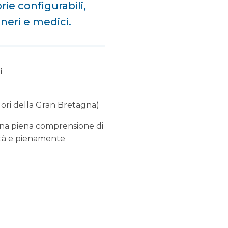
rie configurabili,
gneri e medici.
i
uori della Gran Bretagna)
e una piena comprensione di
lità e pienamente