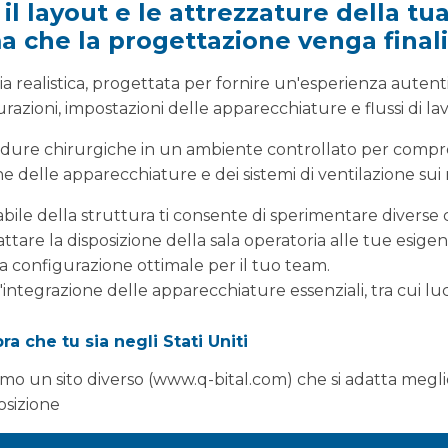
 il layout e le attrezzature della tu
a che la progettazione venga final
ria realistica, progettata per fornire un'esperienza aute
razioni, impostazioni delle apparecchiature e flussi di la
edure chirurgiche in un ambiente controllato per compr
ne delle apparecchiature e dei sistemi di ventilazione sui ri
abile della struttura ti consente di sperimentare diverse c
tare la disposizione della sala operatoria alle tue esigen
 la configurazione ottimale per il tuo team.
'integrazione delle apparecchiature essenziali, tra cui luc
 per anestesia e altro ancora, per migliorare l'efficienza 
a che tu sia negli Stati Uniti
 dei principali sistemi di ventilazione come TcAF, UCV e L
mo un sito diverso (www.q-bital.com) che si adatta megli
nte funzionale, per garantire il miglior ambiente possibil
osizione
mmi di formazione completi che coprono tutti gli aspetti 