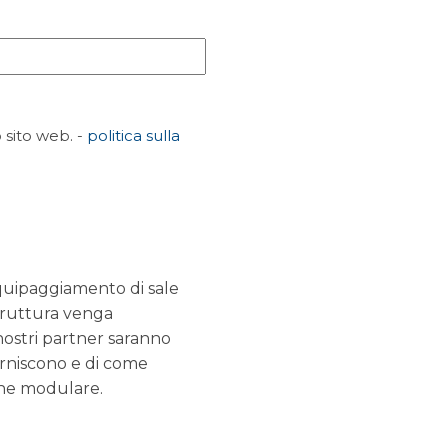
 sito web. -
politica sulla
equipaggiamento di sale
 struttura venga
 nostri partner saranno
orniscono e di come
one modulare.