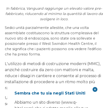
In fabbrica, Vanguard raggiunge un elevato valore pre-
fabbricato, riducendo al minimo la quantità di lavoro da
svolgere in loco.
Sedici unità parzialmente allestite, che una volta
assemblate costituiscono la struttura complessiva del
nuovo sito di endoscopia, sono state ora sollevate e
posizionate presso il West Swindon Health Centre, il
che significa che i pazienti possono ora vedere l'edificio
che ha preso forma.
L'utilizzo di metodi di costruzione moderni (MMC),
anziché costruire da zero con mattoni e malta,
riduce i disagi in cantiere e consente al processo di
installazione di procedere a un ritmo molto più
rapido.
Sembra che tu sia negli Stati Uniti
Una volta operativa, la nuova unità eseguirà una
Abbiamo un sito diverso (www.q-
serie di procedure pianificate di gastroscopia e