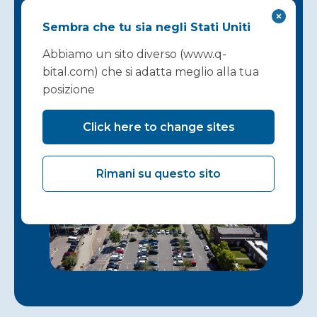
potrebbe
Sembra che tu sia negli Stati Uniti
iniziare da qui...
Abbiamo un sito diverso (www.q-
bital.com) che si adatta meglio alla tua
posizione
Mettiti in contatto
Click here to change sites
Rimani su questo sito