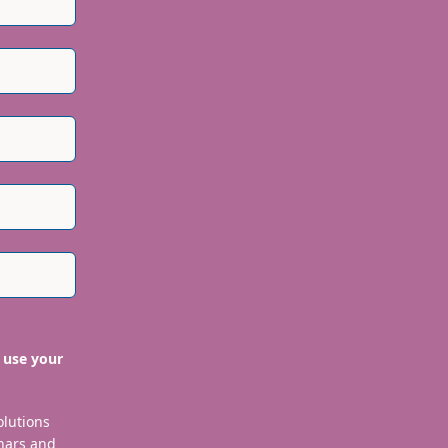
 use your
olutions
nars and