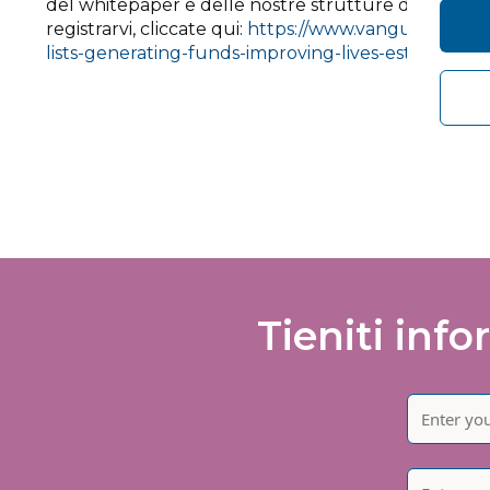
del whitepaper e delle nostre strutture di endosc
registrarvi, cliccate qui:
https://www.vanguardhealt
lists-generating-funds-improving-lives-establishin
Tieniti info