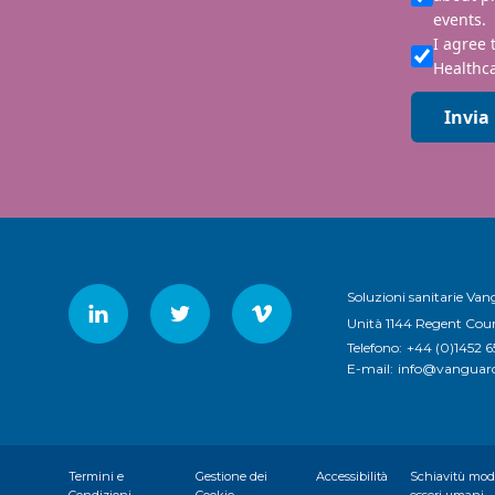
events.
I agree 
Healthca
Invia
Soluzioni sanitarie Va
Unità 1144 Regent Cour
Telefono:
+44 (0)1452 
E-mail:
info@vanguard
Termini e
Gestione dei
Accessibilità
Schiavitù mode