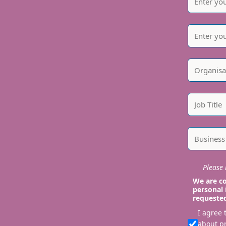
Please i
We are co
personal 
requeste
I agree
about p