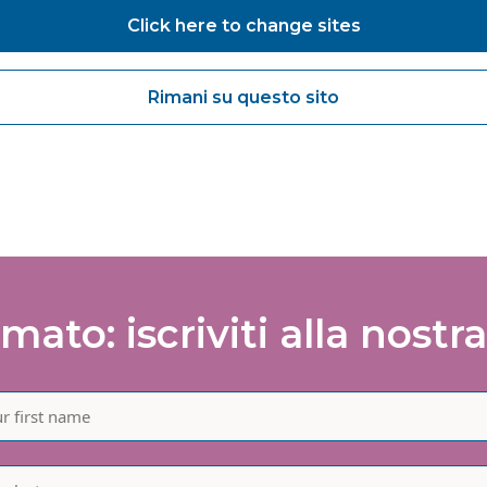
opia mobile e modulare; mobile e modulare. Per
Click here to change sites
hcare.co.uk/event/white-paper-launch-reducing-waitin
g-a-surgical-hub/
Rimani su questo sito
rmato: iscriviti alla nostra