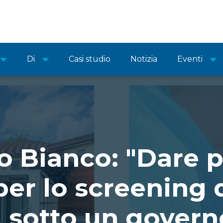
Di
Casi studio
Notizia
Eventi
o Bianco: "Dare pri
 per lo screening 
, sotto un govern