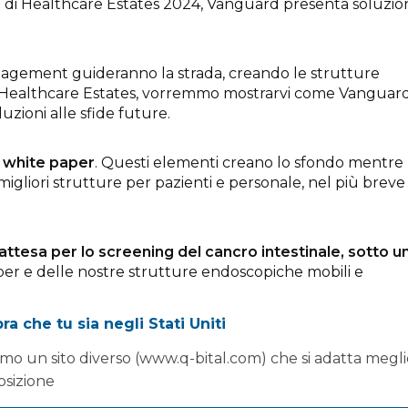
ne di Healthcare Estates 2024, Vanguard presenta soluzio
anagement guideranno la strada, creando le strutture
iera Healthcare Estates, vorremmo mostrarvi come Vanguar
uzioni alle sfide future.
i white paper
. Questi elementi creano lo sfondo mentre
gliori strutture per pazienti e personale, nel più breve
d'attesa per lo screening del cancro intestinale, sotto u
er e delle nostre strutture endoscopiche mobili e
a che tu sia negli Stati Uniti
mo un sito diverso (www.q-bital.com) che si adatta megli
n altro white paper intitolato,
'Ridurre le liste d'attesa,
osizione
chirurgico'
A
il nostro stand alle 14:00
. Venite a discuter