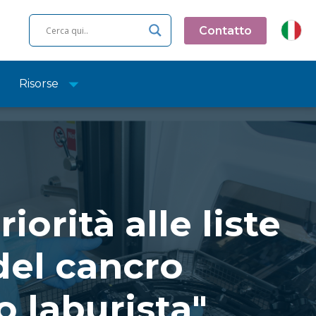
Contatto
Risorse
orità alle liste
del cancro
o laburista"