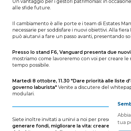
Un vantaggio per i gestori patrimoniali: in occasio
alle sfide future.
Il cambiamento è alle porte e i team di Estates M
necessarie per soddisfare i nuovi obiettivi. Alla f
può aiutarvi a fare un passo avanti, presentando sol
Presso lo stand F6, Vanguard presenta due nuov
mostriamo come lavoreremo con voi per creare le mi
tempo possibile.
Martedì 8 ottobre, 11.30
"Dare priorità alle liste 
governo laburista"
Venite a discutere del whitepap
modulari.
Sembr
Abbia
Siete inoltre invitati a unirvi a noi per presentare u
tua p
generare fondi, migliorare la vita: creare un polo 