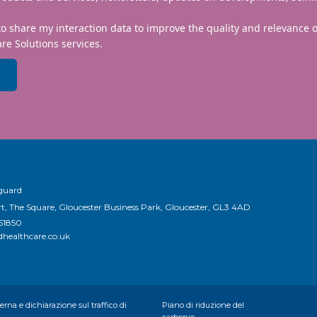
to share my interaction data to improve the quality and relevance
re Solutions services.
nguard
t, The Square, Gloucester Business Park, Gloucester, GL3 4AD
651850
healthcare.co.uk
rna e dichiarazione sul traffico di
Piano di riduzione del