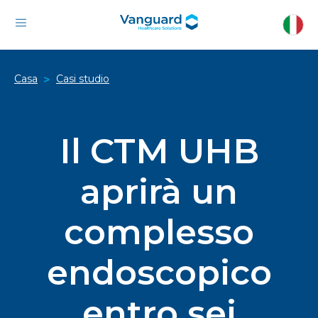
Casa
Casi studio
>
Il CTM UHB
aprirà un
complesso
endoscopico
entro sei