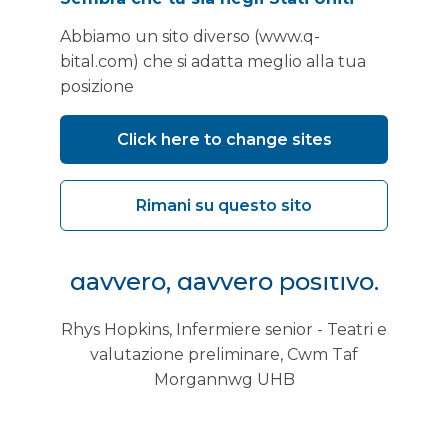
situazione tramite codici QR,
Abbiamo un sito diverso (www.q-
telefonate, pre e post
bital.com) che si adatta meglio alla tua
posizione
operatori, e i pazienti si sono
dimostrati davvero elogiativi.
Click here to change sites
È anche un reparto molto
fresco e dall'aspetto nuovo;
Rimani su questo sito
credo che questo si noti, e sì, è
davvero, davvero positivo.
Rhys Hopkins, Infermiere senior - Teatri e
valutazione preliminare, Cwm Taf
Morgannwg UHB