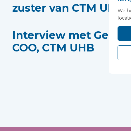
zuster van CTM UHB
We he
locati
Interview met Gethi
COO, CTM UHB