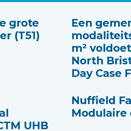
e grote
Een geme
r (T51)
modaliteit
m² voldoet
North Bris
Day Case F
Nuffield Fa
al
Modulaire
 CTM UHB