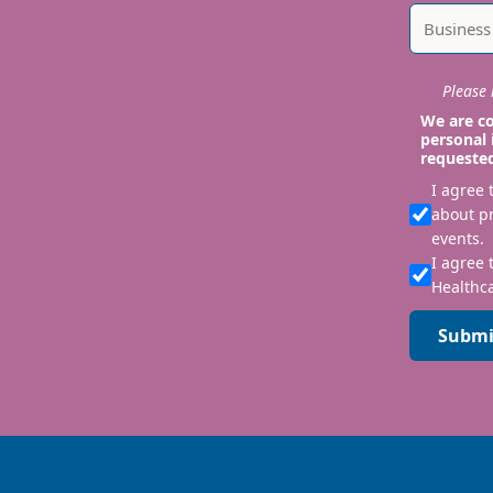
Please i
We are co
personal 
requeste
I agree
about p
events.
I agree 
Healthca
Submi