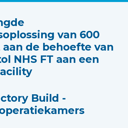
ngde
soplossing van 600
 aan de behoefte van
tol NHS FT aan een
acility
ctory Build -
 operatiekamers