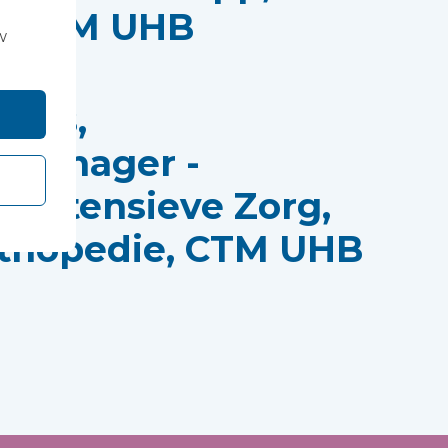
t, CTM UHB
w
ards,
tmanager -
, Intensieve Zorg,
rthopedie, CTM UHB