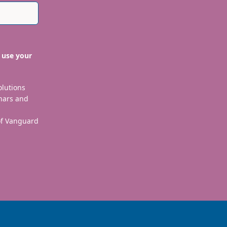
 use your
olutions
nars and
 of Vanguard