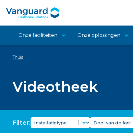
Onze faciliteiten
Onze oplossingen
Thuis
Videotheek
Video-installatietypefilter
Videofaciliteit
Selecteer inhoud
Selecteer inhoud
Filter: