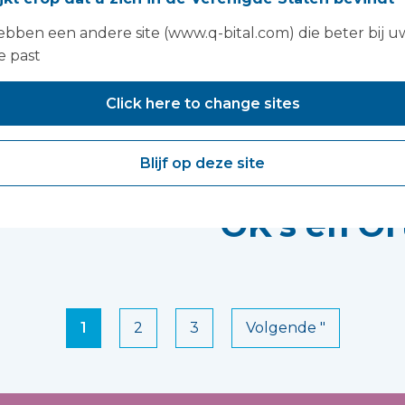
consultan
bben een andere site (www.q-bital.com) die beter bij u
e past
n Hughes,
Sarah Edw
Click here to change sites
directoraa
Blijf op deze site
Anesthesie
OK's en O
1
2
3
Volgende "