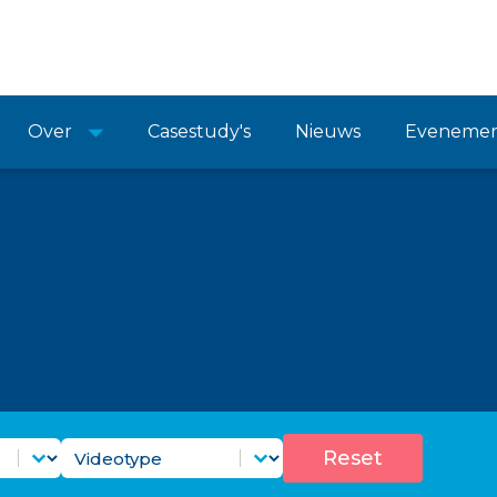
Over
Casestudy's
Nieuws
Eveneme
 Doelfilter
Videotypefilter
Selecteer inhoud
Reset