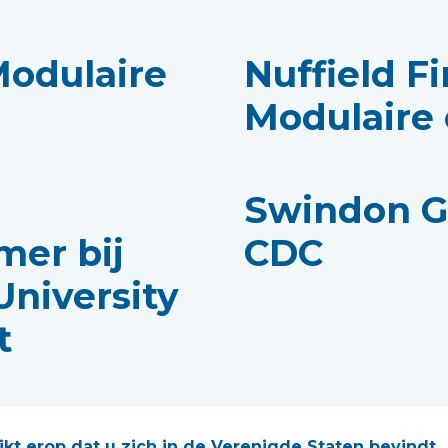
 Modulaire
Nuffield Fi
Modulaire
Swindon G
mer bij
CDC
niversity
t
ca James,
Interview
ijkt erop dat u zich in de Verenigde Staten bevindt