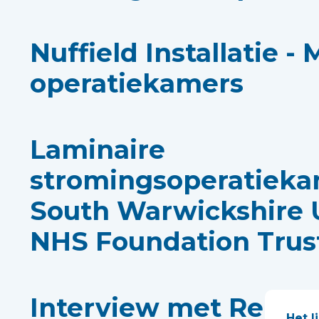
Nuffield Installatie -
operatiekamers
Laminaire
stromingsoperatieka
South Warwickshire U
NHS Foundation Trus
Interview met Rebec
Het l