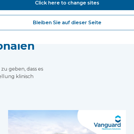
Click here to change sites
temporäre Minor Injuries Unit (MIU) eingerichtet.
Weiterlesen
Bleiben Sie auf dieser Seite
rnehmen
ionalen
 zu geben, dass es
llung klinisch