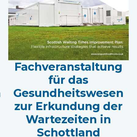
Fachveranstaltung
für das
n
Gesundheitswesen
zur Erkundung der
Wartezeiten in
Schottland