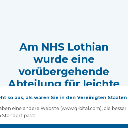
Am NHS Lothian
wurde eine
vorübergehende
Abteilung für leichte
Verletzungen
eht so aus, als wären Sie in den Vereinigten Staaten
eingerichtet
aben eine andere Website (www.q-bital.com), die besser
 Standort passt
Vanguard hat in einem der am stärksten
frequentierten Krankenhäuser Schottlands eine