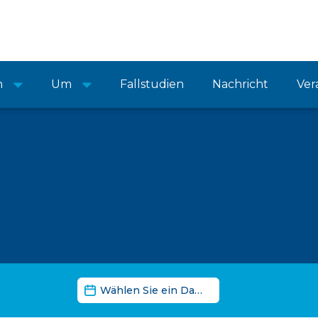
n
Um
Fallstudien
Nachricht
Ver
Nachrichten-Datumsfilter
Daten